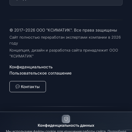
© 2017–2026 ООО "КСИМАТИК". Все права защищены
Сайт полностью переработан экспертами компании в 2026
году
Концепция, дизайн и разработка сайта принадлежит ООО
"КСИМАТИК"
Конфиденциальность
Пользовательское соглашение
Контакты
Промышленная автоматизация
Конфиденциальность данных
Цифровая трансформация
SCADA/MES
IIoT
Мы используем файлы cookie для улучшения работы сайта.
Подробнее