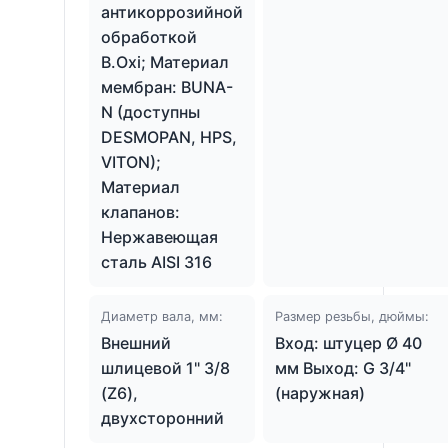
антикоррозийной
обработкой
B.Oxi; Материал
мембран: BUNA-
N (доступны
DESMOPAN, HPS,
VITON);
Материал
клапанов:
Нержавеющая
сталь AISI 316
Диаметр вала, мм:
Размер резьбы, дюймы:
Внешний
Вход: штуцер Ø 40
шлицевой 1" 3/8
мм Выход: G 3/4"
(Z6),
(наружная)
двухсторонний