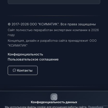
© 2017–2026 ООО "КСИМАТИК". Все права защищены
Сайт полностью переработан экспертами компании в 2026
году
Концепция, дизайн и разработка сайта принадлежит ООО
"КСИМАТИК"
Конфиденциальность
Пользовательское соглашение
Контакты
Промышленная автоматизация
Конфиденциальность данных
Цифровая трансформация
SCADA/MES
IIoT
Мы используем файлы cookie для улучшения работы сайта.
Подробнее